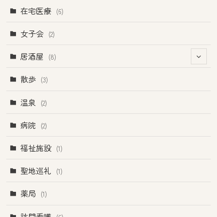
(1)
在宅医療
(6)
(2)
女子会
(2)
(1)
居酒屋
(8)
(4)
(4)
散歩
(3)
温泉
(2)
病院
(2)
福祉施設
(1)
聖地巡礼
(1)
薬局
(1)
訪問看護
(6)