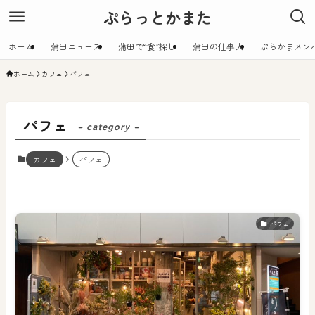
ぷらっとかまた
ホーム
蒲田ニュース
蒲田で“食”探し
蒲田の仕事人
ぷらかまメン
ホーム
カフェ
パフェ
パフェ
– category –
カフェ
パフェ
パフェ