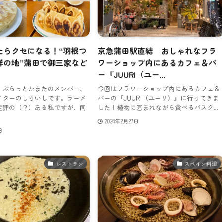
たらクセになる！“羽根つ
京急蒲田駅直結 おしゃれなフラ
祥の地”蒲田で御三家など
ワーショップ内にあるカフェ＆バ
ー『JUURI（ユー...
！ぷらっとかまたのメンバー、
今回はフラワーショップ内にあるカフェ＆
イターのしらいしです。ラーメ
バーの『JUURI（ユーリ）』に行ってきま
定評の（？）ある私ですが、同
した！植物に囲まれながら食べるバスク...
2024年2月27日
日
レストラン
スペイン料理