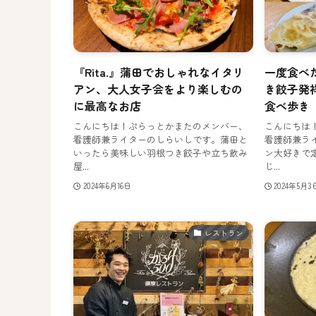
『Rita.』蒲田でおしゃれなイタリ
一度食べ
アン、大人女子会をより楽しむの
き餃子発
に最高なお店
食べ歩き
こんにちは！ぷらっとかまたのメンバー、
こんにちは
看護師兼ライターのしらいしです。蒲田と
看護師兼ラ
いったら美味しい羽根つき餃子や立ち飲み
ン大好きで
屋...
じ...
2024年6月16日
2024年5月3
レストラン