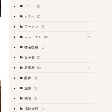
デート
(1)
ホテル
(2)
ラーメン
(5)
レストラン
(8)
(1)
在宅医療
(6)
(2)
女子会
(2)
(1)
居酒屋
(8)
(4)
(4)
散歩
(3)
温泉
(2)
病院
(2)
福祉施設
(1)