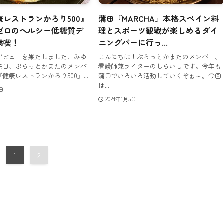
康レストランかろり500』
蒲田『MARCHA』本格スペイン料
ゼロのヘルシー低糖質デ
理とスポーツ観戦が楽しめるダイ
満喫！
ニングバーに行っ...
デビューを果たしました、みゆ
こんにちは！ぷらっとかまたのメンバー、
先日、ぷらっとかまたのメンバ
看護師兼ライターのしらいしです。今年も
健康レストランかろり500』...
蒲田でいろいろ活動していくぞぉ～。今回
は...
1日
2024年1月5日
1
2