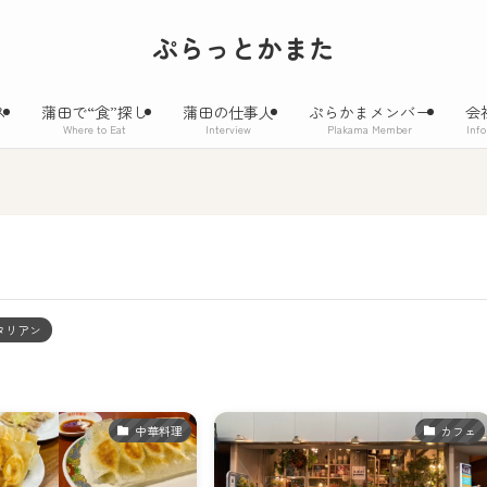
ぷらっとかまた
ス
蒲田で“食”探し
蒲田の仕事人
ぷらかまメンバー
会
Where to Eat
Interview
Plakama Member
Inf
タリアン
中華料理
カフェ