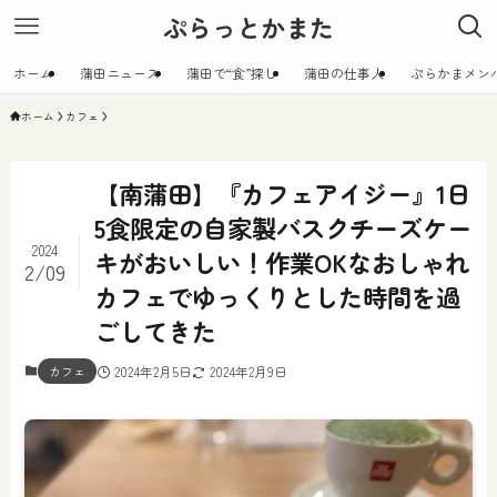
ぷらっとかまた
ホーム
蒲田ニュース
蒲田で“食”探し
蒲田の仕事人
ぷらかまメン
ホーム
カフェ
【南蒲田】『カフェアイジー』1日
5食限定の自家製バスクチーズケー
2024
キがおいしい！作業OKなおしゃれ
2/09
カフェでゆっくりとした時間を過
ごしてきた
カフェ
2024年2月5日
2024年2月9日