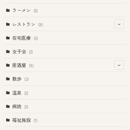
ラーメン
(5)
レストラン
(8)
(1)
在宅医療
(6)
(2)
女子会
(2)
(1)
居酒屋
(8)
(4)
(4)
散歩
(3)
温泉
(2)
病院
(2)
福祉施設
(1)