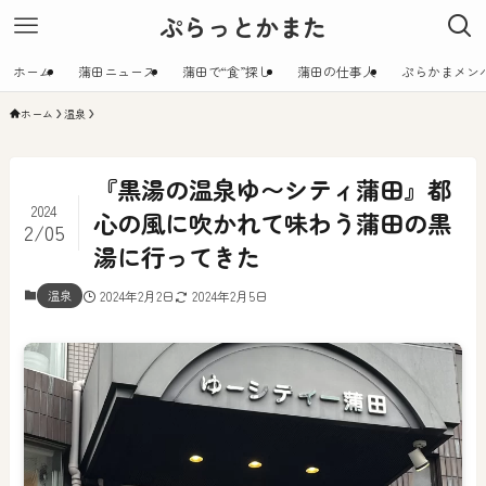
ぷらっとかまた
ホーム
蒲田ニュース
蒲田で“食”探し
蒲田の仕事人
ぷらかまメン
ホーム
温泉
『黒湯の温泉ゆ〜シティ蒲田』都
2024
心の風に吹かれて味わう蒲田の黒
2/05
湯に行ってきた
温泉
2024年2月2日
2024年2月5日