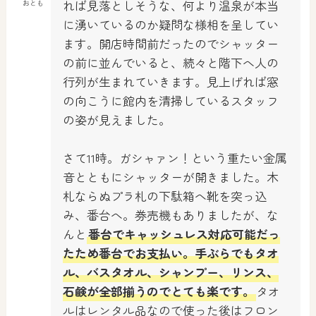
れば見落としそうな、何より温泉が本当
おとも
に湧いているのか疑問な様相を呈してい
ます。開店時間前だったのでシャッター
の前に並んでいると、続々と階下へ人の
行列が生まれていきます。見上げれば窓
の向こうに館内を清掃しているスタッフ
の姿が見えました。
さて11時。ガシャァン！という重たい金属
音とともにシャッターが開きました。木
札ならぬプラ札の下駄箱へ靴を突っ込
み、番台へ。券売機もありましたが、な
んと
番台でキャッシュレス対応可能だっ
たため番台でお支払い。手ぶらでもタオ
ル、バスタオル、シャンプー、リンス、
石鹸が全部揃うのでとても楽です。
タオ
ルはレンタル品なので使った後はフロン