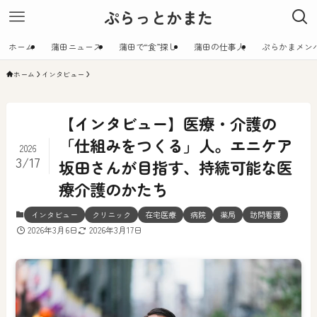
ぷらっとかまた
ホーム
蒲田ニュース
蒲田で“食”探し
蒲田の仕事人
ぷらかまメン
ホーム
インタビュー
【インタビュー】医療・介護の
「仕組みをつくる」人。エニケア
2026
3/17
坂田さんが目指す、持続可能な医
療介護のかたち
インタビュー
クリニック
在宅医療
病院
薬局
訪問看護
2026年3月6日
2026年3月17日