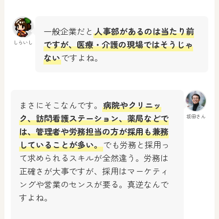
一般企業だと
人事部があるのは当たり前
ですが、医療・介護の現場ではそうじゃ
しらいし
ない
ですよね。
まさにそこなんです。
病院やクリニッ
ク、訪問看護ステーション、薬局などで
坂田さん
は、管理者や労務担当の方が採用も兼務
していることが多い。
でも労務と採用っ
て求められるスキルが全然違う。労務は
正確さが大事ですが、採用はマーケティ
ングや営業のセンスが要る。真逆なんで
すよね。