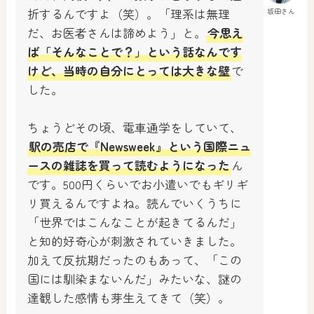
折するんですよ（笑）。「理系は無理
坂田さん
だ、お医者さんは諦めよう」と。
今思え
ば「そんなことで？」という話なんです
けど、当時の自分にとっては大きな壁
で
した。
ちょうどその頃、電車通学をしていて、
駅の売店で『Newsweek』という国際ニュ
ースの雑誌を買って読むようになった
ん
です。500円くらいでお小遣いでもギリギ
リ買えるんですよね。読んでいくうちに
「世界ではこんなことが起きてるんだ」
と知的好奇心が刺激されていきました。
加えて反抗期だったのもあって、「この
国には馴染まないんだ」みたいな、謎の
達観した感情も芽生えてきて（笑）。