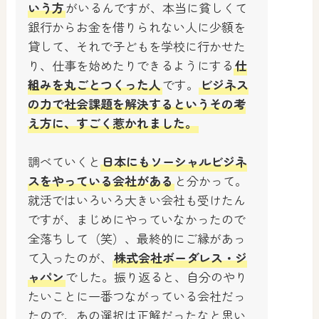
いう方
がいるんですが、本当に貧しくて
銀行からお金を借りられない人に少額を
貸して、それで子どもを学校に行かせた
り、仕事を始めたりできるようにする
仕
組みを丸ごとつくった人
です。
ビジネス
の力で社会課題を解決するというその考
え方に、すごく惹かれました。
調べていくと
日本にもソーシャルビジネ
スをやっている会社がある
と分かって。
就活ではいろいろ大きい会社も受けたん
ですが、まじめにやっていなかったので
全落ちして（笑）、最終的にご縁があっ
て入ったのが、
株式会社ボーダレス・ジ
ャパン
でした。振り返ると、自分のやり
たいことに一番つながっている会社だっ
たので、あの選択は正解だったなと思い