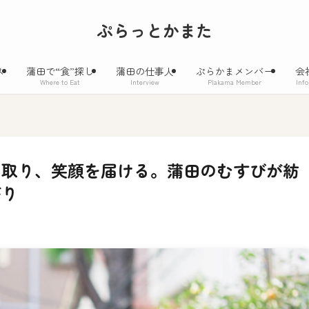
ぷらっとかまた
ス
蒲田で“食”探し
蒲田の仕事人
ぷらかまメンバー
会
Where to Eat
Interview
Plakama Member
Inf
を取り、笑顔を届ける。蒲田のむすびが紡
がり