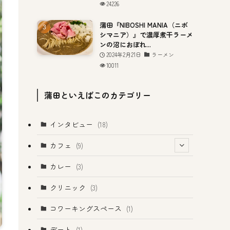
24226
蒲田『NIBOSHI MANIA（ニボ
シマニア）』で濃厚煮干ラーメ
ンの沼におぼれ...
2024年2月21日
ラーメン
10011
蒲田といえばこのカテゴリー
インタビュー
(18)
カフェ
(9)
(1)
カレー
(3)
クリニック
(3)
コワーキングスペース
(1)
デート
(1)