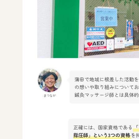
蒲田で地域に根差した活動を
の想いや取り組みについてお
鍼灸マッサージ師とは具体的
まつなが
正確には、国家資格である
「
指圧師」という3つの資格
を