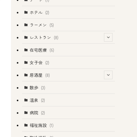
ホテル
(2)
ラーメン
(5)
レストラン
(8)
(1)
在宅医療
(6)
(2)
女子会
(2)
(1)
居酒屋
(8)
(4)
(4)
散歩
(3)
温泉
(2)
病院
(2)
福祉施設
(1)