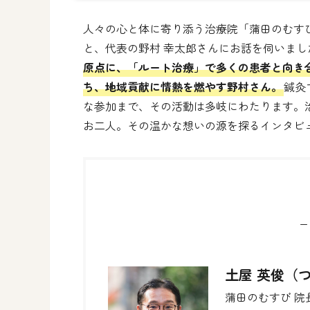
人々の心と体に寄り添う治療院「蒲田のむす
と、代表の野村 幸太郎さんにお話を伺いまし
原点に、「ルート治療」で多くの患者と向き
ち、地域貢献に情熱を燃やす野村さん。
鍼灸
な参加まで、その活動は多岐にわたります。
お二人。その温かな想いの源を探るインタビ
ー
土屋 英俊（
蒲田のむすび 院