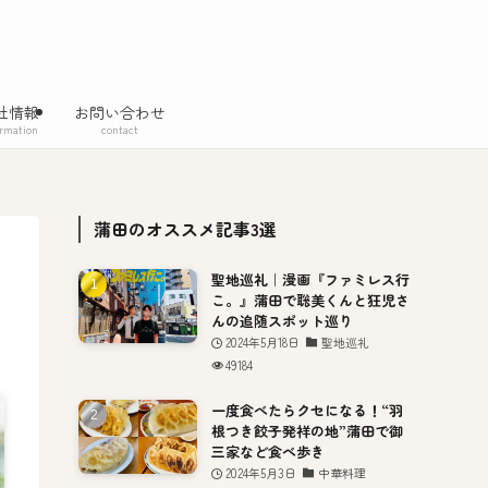
社情報
お問い合わせ
ormation
contact
蒲田のオススメ記事3選
聖地巡礼｜漫画『ファミレス行
こ。』蒲田で聡美くんと狂児さ
んの追随スポット巡り
2024年5月18日
聖地巡礼
49184
一度食べたらクセになる！“羽
根つき餃子発祥の地”蒲田で御
三家など食べ歩き
2024年5月3日
中華料理